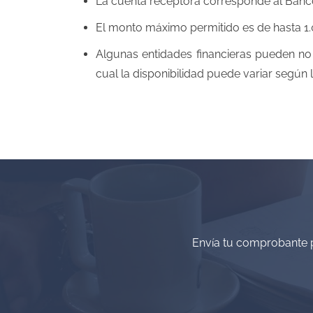
La cuenta receptora corresponde al Banc
El monto máximo permitido es de hasta 1.0
Algunas entidades financieras pueden no t
cual la disponibilidad puede variar según 
Envía tu comprobante 