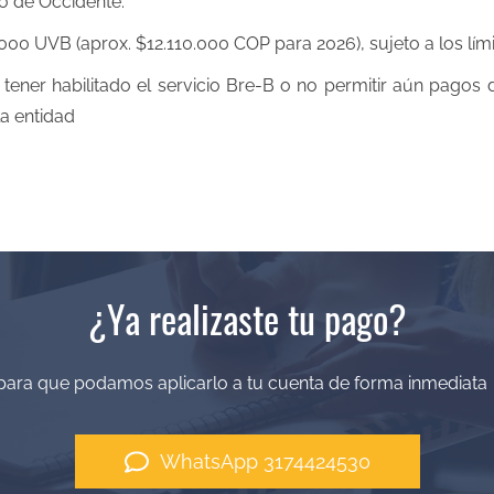
o de Occidente.
00 UVB (aprox. $12.110.000 COP para 2026), sujeto a los lími
ener habilitado el servicio Bre-B o no permitir aún pagos d
la entidad
¿Ya realizaste tu pago?
para que podamos aplicarlo a tu cuenta de forma inmediat
WhatsApp 3174424530