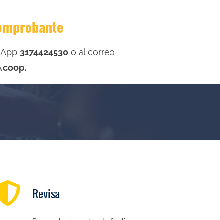
comprobante
tsApp
3174424530
o al correo
.coop.
Revisa