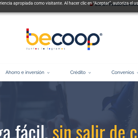
riencia apropiada como visitante. Al hacer clic en “Aceptar”, autoriza el
Zona Privada de Aso
Ahorro e inversión
Crédito
Convenios
a fácil,
sin salir de 