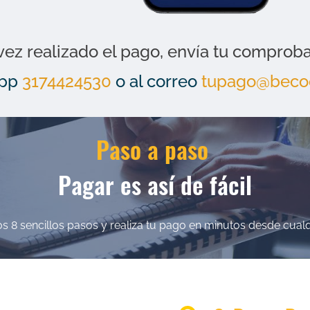
vez realizado el pago, envía tu comprob
App
3174424530
o al correo
tupago@beco
​Paso a paso
​Pagar es así de fácil
s 8 sencillos pasos y realiza tu pago en minutos desde cualq