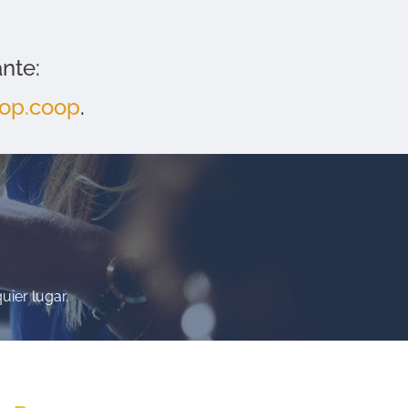
ante:
op.coop
.
uier lugar.