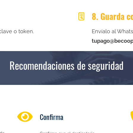
8. Guarda 
clave o token.
Envíalo al Wha
tupago@becoop
Recomendaciones de
seguridad
Confirma