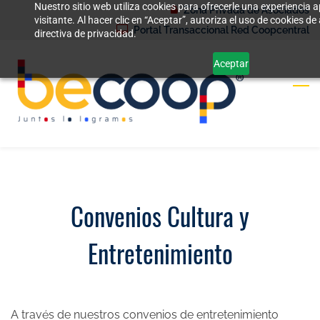
Nuestro sitio web utiliza cookies para ofrecerle una experiencia
Skip
Zona Privada de Asociados
visitante. Al hacer clic en “Aceptar”, autoriza el uso de cookies 
to
Portal Transaccional Red Coopcentral
directiva de privacidad.
main
Aceptar
content
Convenios Cultura y
Entretenimiento
A través de nuestros
convenios de entretenimiento