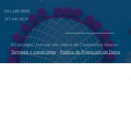
601 588 6666
317 442 4530
©Copyright | becoop una marca de Cooperativa Alianza -
Términos y condiciones
-
Política de Protección de Datos