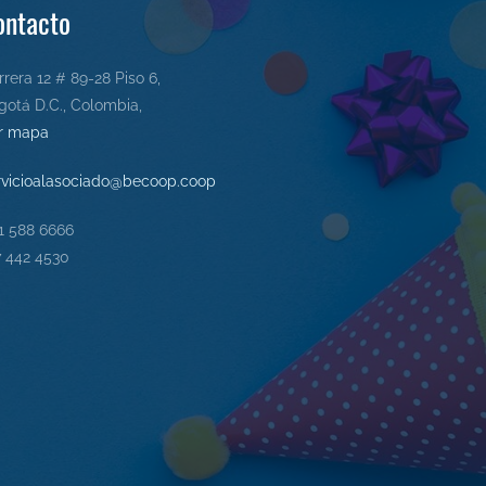
ontacto
rrera 12 # 89-28 Piso 6,
gotá D.C., Colombia,
r mapa
rvicioalasociado@becoop.coop
1 588 6666
7 442 4530