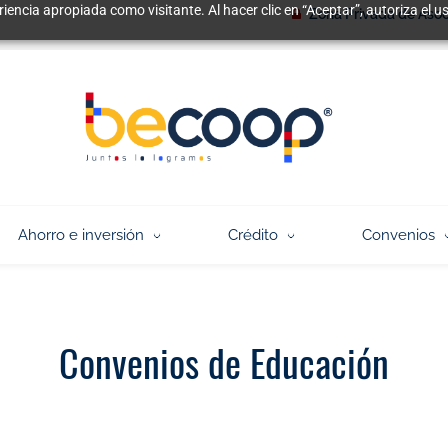
riencia apropiada como visitante. Al hacer clic en “Aceptar”, autoriza el
Zona Privada de Aso
Ahorro e inversión
Crédito
Convenios
Convenios de Educación