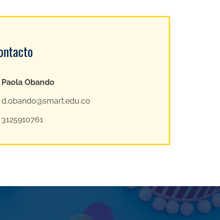
ontacto
Paola Obando
d.obando@smart.edu.co
3125910761