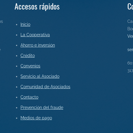
Accesos rápidos
C
os
Ca
Inicio
Bo
La Cooperativa
Ve
Ahorro e inversión
e
se
Crédito
60
Convenios
31
Servicio al Asociado
Comunidad de Asociados
Contact
o
Prevención del fraude
Medios de pago