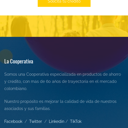
Solicita tu crédito
La Cooperativa
Somos una Cooperativa especializada en productos de ahorro
y crédito, con más de 60 años de trayectoria en el mercado
colombiano.
Nuestro propósito es mejorar la calidad de vida de nuestros
asociados y sus familias.
Facebook
/
Twitter
/
L
inkedin
/
Tik
Tok