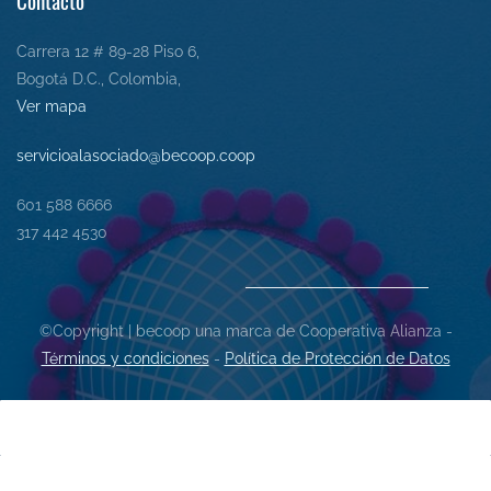
Contacto
Carrera 12 # 89-28 Piso 6,
Bogotá D.C., Colombia,
Ver mapa
servicioalasociado@becoop.coop
601 588 6666
317 442 4530
©Copyright | becoop una marca de Cooperativa Alianza -
Términos y condiciones
-
Política de Protección de Datos