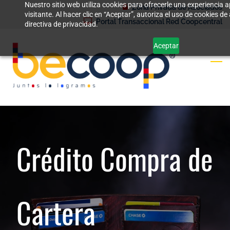
Nuestro sitio web utiliza cookies para ofrecerle una experiencia
Skip
Zona Privada de Asociados
visitante. Al hacer clic en “Aceptar”, autoriza el uso de cookies 
to
Portal Transaccional Red Coopcentral
directiva de privacidad.
main
Aceptar
content
Crédito Compra de
Cartera