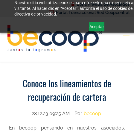
Nuestro sitio web utiliza cookies para ofrecerle una experiencia
Skip
Zona Privada de Asociados
visitante. Al hacer clic en “Aceptar”, autoriza el uso de cookies 
to
Portal Transaccional Red Coopcentral
directiva de privacidad.
main
Aceptar
content
Conoce los lineamientos de
recuperación de cartera
28.12.23 09:25 AM
- Por
becoop
En becoop pensando en nuestros asociados,