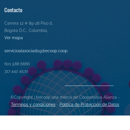
Contacto
Carrera 12 # 89-28 Piso 6,
Bogotá D.C., Colombia,
Ver mapa
servicioalasociado@becoop.coop
601 588 6666
317 442 4530
©Copyright | becoop una marca de Cooperativa Alianza -
Términos y condiciones
-
Política de Protección de Datos