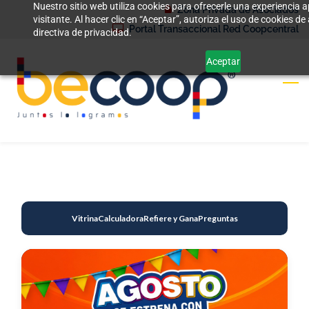
Nuestro sitio web utiliza cookies para ofrecerle una experiencia
Skip
Zona Privada de Asociados
visitante. Al hacer clic en “Aceptar”, autoriza el uso de cookies 
to
Portal Transaccional Red Coopcentral
directiva de privacidad.
main
Aceptar
content
Vitrina
Calculadora
Refiere y Gana
Preguntas